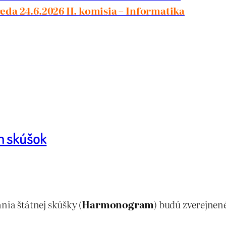
da 24.6.2026 II. komisia – Informatika
h skúšok
nia štátnej skúšky (
Harmonogram
) budú zverejnen