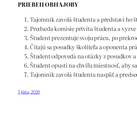
PRIEBEH OBHAJOBY
Tajomník zavolá študenta a predstaví ho š
Predseda komisie privíta študenta a vyzve
Študent prezentuje svoju prácu, po prekr
Čítajú sa posudky školiteľa a oponenta prá
Študent odpovedá na otázky z posudkov a 
Študent opustí na chvíľu miestnosť, aby s
Tajomník zavolá študenta naspäť a predse
5 júna, 2026