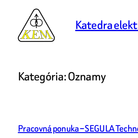
Prejsť
na
Katedra elekt
obsah
Kategória:
Oznamy
Pracovná ponuka – SEGULA Techn