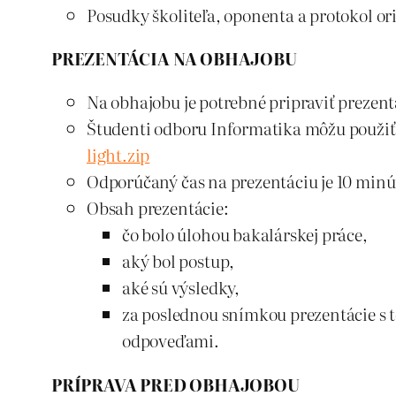
Posudky školiteľa, oponenta a protokol o
PREZENTÁCIA NA OBHAJOBU
Na obhajobu je potrebné pripraviť prezen
Študenti odboru Informatika môžu použi
light.zip
Odporúčaný čas na prezentáciu je 10 minút
Obsah prezentácie:
čo bolo úlohou bakalárskej práce,
aký bol postup,
aké sú výsledky,
za poslednou snímkou prezentácie s t
odpoveďami.
PRÍPRAVA PRED OBHAJOBOU