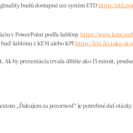
riginality budú dostupné cez systém ETD
https://etd.po
táciu v PowerPoint podľa šablóny
https://www.kem.webs
ť buď šablónu z KEM alebo KPI
https://kpi.fei.tuke.sk
. Ak by prezentácia trvala dlhšie ako 15 minút, preds
extom „Ďakujem za pozornosť“ je potrebné dať otázky 