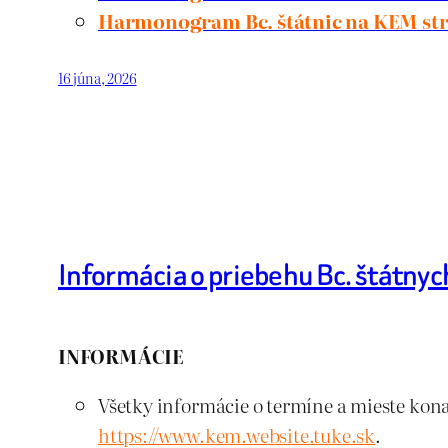
Harmonogram Bc. štátnic na KEM stre
16 júna, 2026
Informácia o priebehu Bc. štátnyc
INFORMÁCIE
Všetky informácie o termíne a mieste kona
https://www.kem.website.tuke.sk
.