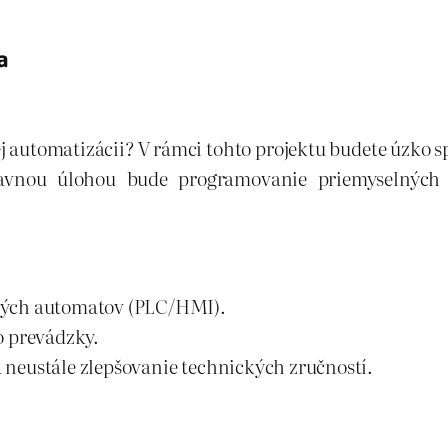
a
ej automatizácii? V rámci tohto projektu budete úzko 
lavnou úlohou bude programovanie priemyselných 
ných automatov (PLC/HMI).
o prevádzky.
neustále zlepšovanie technických zručností.