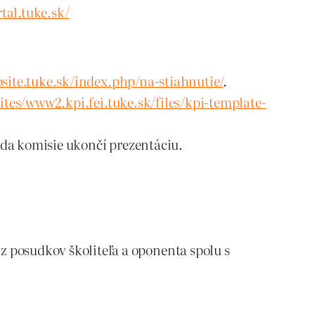
rtal.tuke.sk/
ite.tuke.sk/index.php/na-stiahnutie/
.
/sites/www2.kpi.fei.tuke.sk/files/kpi-template-
eda komisie ukončí prezentáciu.
z posudkov školiteľa a oponenta spolu s