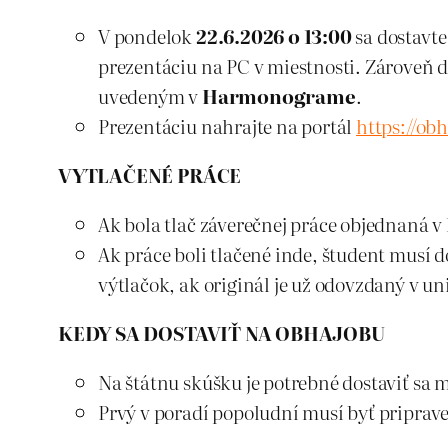
V pondelok
22.6.2026 o 13:00
sa dostavte
prezentáciu na PC v miestnosti. Zároveň 
uvedeným v
Harmonograme
.
Prezentáciu nahrajte na portál
https://obh
VYTLAČENÉ PRÁCE
Ak bola tlač záverečnej práce objednaná v 
Ak práce boli tlačené inde, študent musí 
výtlačok, ak originál je už odovzdaný v un
KEDY SA DOSTAVIŤ NA OBHAJOBU
Na štátnu skúšku je potrebné dostaviť sa
Prvý v poradí popoludní musí byť priprave