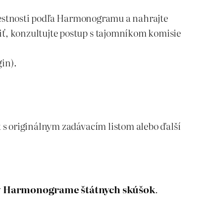
miestnosti podľa Harmonogramu a nahrajte
iť, konzultujte postup s tajomníkom komisie
gin).
k s originálnym zadávacím listom alebo ďalší
v
Harmonograme štátnych skúšok
.