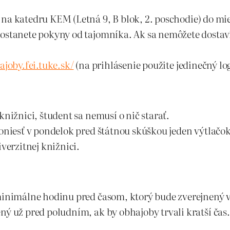
 na katedru KEM (Letná 9, B blok, 2. poschodie) do 
dostanete pokyny od tajomníka. Ak sa nemôžete dostav
ajoby.fei.tuke.sk/
(na prihlásenie použite jedinečný lo
knižnici, študent sa nemusí o nič starať.
doniesť v pondelok pred štátnou skúškou jeden výtlačo
iverzitnej knižnici.
 minimálne hodinu pred časom, ktorý bude zverejnený 
ný už pred poludním, ak by obhajoby trvali kratší čas.