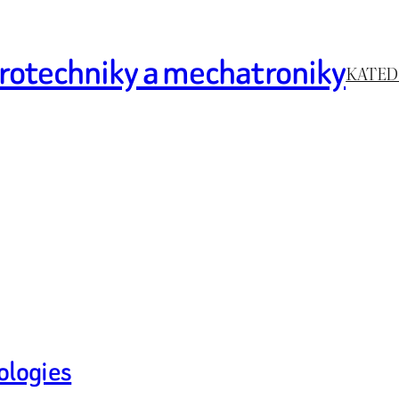
rotechniky a mechatroniky
KATED
ologies