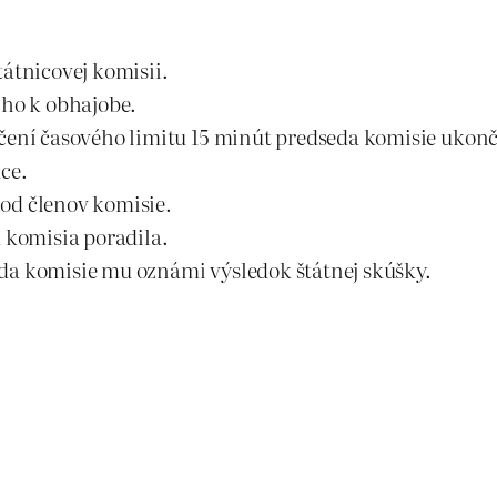
tátnicovej komisii.
 ho k obhajobe.
očení časového limitu 15 minút predseda komisie ukonč
ce.
od členov komisie.
a komisia poradila.
da komisie mu oznámi výsledok štátnej skúšky.