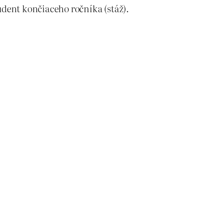
udent končiaceho ročníka (stáž).